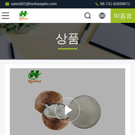
sales002@herbwaybio.com
86-731-82668671
따옴표
상품