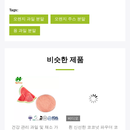
Tags:
오렌지 과일 분말
오렌지 주스 분말
용 과일 분말
비슷한 제품
비디오
비
분
건강 관리 과일 및 채소 가
흰 신선한 코코넛 파우더 코
노