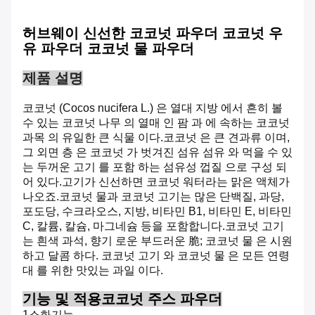
허브웨이 신선한 코코넛 파우더 코코넛 우
유 파우더 코코넛 물 파우더
제품 설명
코코넛 (Cocos nucifera L.) 은 열대 지방 에서 흔히 볼
수 있는 코코넛 나무 의 열매 인 팜 과 에 속하는 코코넛
과목 의 유일한 큰 식물 이다.코코넛 은 큰 견과류 이며,
그 외면 층 은 코코넛 가 벗겨진 섬유 섬유 와 먹을 수 있
는 두꺼운 고기 를 포함 하는 섬유성 껍질 으로 구성 되
어 있다.
고기가 신선하면 코코넛 워터라는 맑은 액체가
나오죠.
코코넛 물과 코코넛 고기는 많은 단백질, 과당,
포도당, 수크라오스, 지방, 비타민 B1, 비타민 E, 비타민
C, 칼륨, 칼슘, 마그네슘 등을 포함합니다.
코코넛 고기
는 흰색 과석, 향기 로운 부드러운 脆; 코코넛 물 은 시원
하고 달콤 하다. 코코넛 고기 와 코코넛 물 은 모든 연령
대 를 위한 맛있는 과일 이다.
기능 및 적용
코코넛 주스 파우더
1소화기능