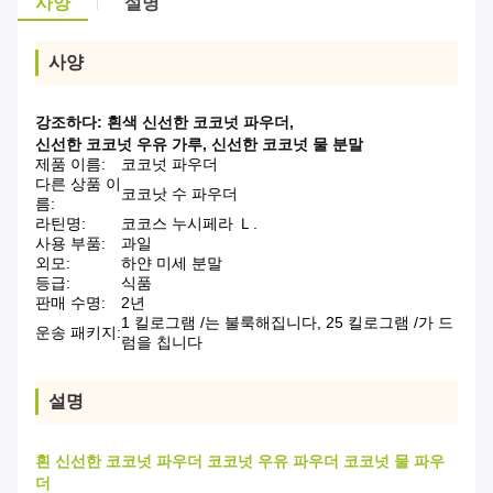
사양
설명
사양
강조하다:
흰색 신선한 코코넛 파우더
,
신선한 코코넛 우유 가루
,
신선한 코코넛 물 분말
제품 이름:
코코넛 파우더
다른 상품 이
코코낫 수 파우더
름:
라틴명:
코코스 누시페라 Ｌ.
사용 부품:
과일
외모:
하얀 미세 분말
등급:
식품
판매 수명:
2년
1 킬로그램 /는 불룩해집니다, 25 킬로그램 /가 드
운송 패키지:
럼을 칩니다
설명
흰 신선한 코코넛 파우더 코코넛 우유 파우더 코코넛 물 파우
더