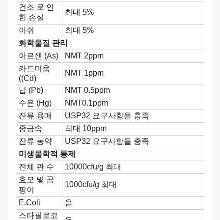
건조 로 인
최대 5%
한 손실
아쉬
최대 5%
화학물질 관리
아르센 (As)
NMT 2ppm
카드미움
NMT 1ppm
((Cd)
납 (Pb)
NMT 0.5ppm
수은 (Hg)
NMT0.1ppm
잔류 용매
USP32 요구사항을 충족
중금속
최대 10ppm
잔류 농약
USP32 요구사항을 충족
미생물학적 통제
전체 판 수
10000cfu/g 최대
효모 및 곰
1000cfu/g 최대
팡이
E.Coli
음
스타필로코