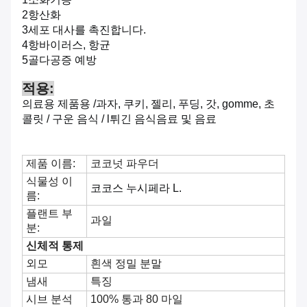
2항산화
3세포 대사를 촉진합니다.
4항바이러스, 항균
5골다공증 예방
적용:
의료용 제품용 /
과자, 쿠키, 젤리, 푸딩, 갓, gomme, 초
콜릿 / 구운 음식 / l
튀긴 음식
음료 및 음료
제품 이름:
코코넛 파우더
식물성 이
코코스 누시페라 L.
름:
플랜트 부
과일
분:
신체적 통제
외모
흰색 정밀 분말
냄새
특징
시브 분석
100% 통과 80 마일