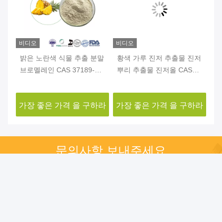
비디오
비디오
비
리
밝은 노란색 식물 추출 분말
황색 가루 진저 추출물 진저
백
브로멜레인 CAS 37189-34-
뿌리 추출물 진저올 CAS
르
7 아나나스 추출 분말
84696-15-1
P.
하라
가장 좋은 가격 을 구하라
가장 좋은 가격 을 구하라
가
문의사항 보내주세요
요청사항을 보내주시면 
최대한 빨리 답변하겠습
니다.