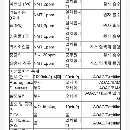
일치합니
아르센 (As)
원자 흡수
NMT 2ppm
다
일치합니
카드미움
원자 흡수
NMT 1ppm
다
((Cd)
일치합니
납 (Pb)
원자 흡수
NMT 2ppm
다
일치합니
염화물 (Cl)
원자 흡수
NMT 1ppm
다
일치합니
유기화합물
가스 염색체 촬영
NMT 1ppm
다
중금속
최대 20ppm
공무원
원자 흡수
일치합니
살충제 잔류
가스 염색체 촬영
NMT 1ppm
다
미생물학적 통제
전체 판 수
1000cfu/g 최대
50cfu/g
AOAC/Petrifilm
부재
오케이
P.aeruginosa
AOAC/BAM
부재
오케이
S. aureus
AOAC/BAM
AOAC/ 네오겐 엘리
살모넬라
부재
오케이
사
효모 및 곰팡
최대 50cfu/g
10cfu/g
AOAC/Petrifilm
이
음
음
E.Coli
AOAC/Petrifilm
스타필로코
일치합니
음
AOAC/Petrifilm
커스
다