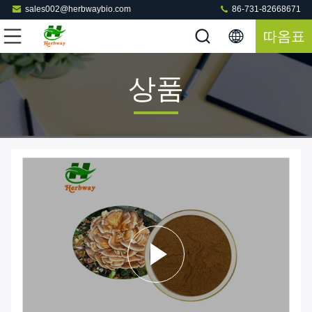
sales002@herbwaybio.com
86-731-82668671
따옴표
상품