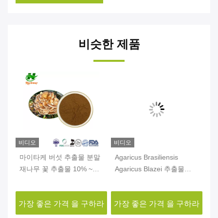
비슷한 제품
비디오
비디오
비
스
마이타케 버섯 추출물 분말
Agaricus Brasiliensis
차
이
재나무 꽃 추출물 10% ~
Agaricus Blazei 추출물
사
50% 폴리사카리드 분말
10% ~ 50% 폴리사카라이
템
드
하라
가장 좋은 가격 을 구하라
가장 좋은 가격 을 구하라
가