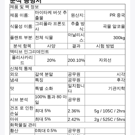
분석 증명서
제품 및 팩 정보
마이타케 버섯 추
제품 이름:
원산지:
PR 중국
출물
그리폴라 프론도
추출 방
식물성 이름:
곡물 알코올
사
식:
아날리시
플랜트 부분:
전체 식물
300kg
스:
분석 항목
사양
결과
시험 방법
액티브 인그리데인트
폴리사카리
자외선
20%
200.10%
드
신체적 통제
외모
갈색 분말
공무원
시각
냄새
특징
공무원
후각
일치합니
맛
특별 소화
기관지학
다
100% 통과 80 마
시브 분석
공무원
일
건조 로 인한
최대 5%
2.36%
5g / 105C / 2hrs
손실
아쉬
최대 5%
2.42%
2g / 525C / 5hrs
화학물질 관리
황산
0최대 0.5%
공무원