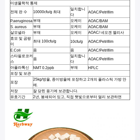
미생물학적 통제
일치합니
전체 판 수
10000cfu/g 최대
AOAC/Petrifilm
다
부재
오케이
P.aeruginosa
AOAC/BAM
부재
오케이
S. aureus
AOAC/BAM
살모넬라
부재
오케이
AOAC/ 네오겐 엘리사
효모 및 곰팡
최대 100cfu/g
10cfu/g
AOAC/Petrifilm
이
음
음
E.Coli
AOAC/Petrifilm
스타필로코커
일치합니
음
AOAC/Petrifilm
스
다
아플라톡신
부재
NMT 0.2ppb
HPLC
포장 및 보관
25kg/방울, 종이방울에 포장하고 2개의 플라스틱 가방 안
포장
에.
저장
잘 닫힌 용기에 보관합니다.
유효기간
2년, 봉쇄되어 있고, 직접 햇빛으로부터 멀리 보관하면