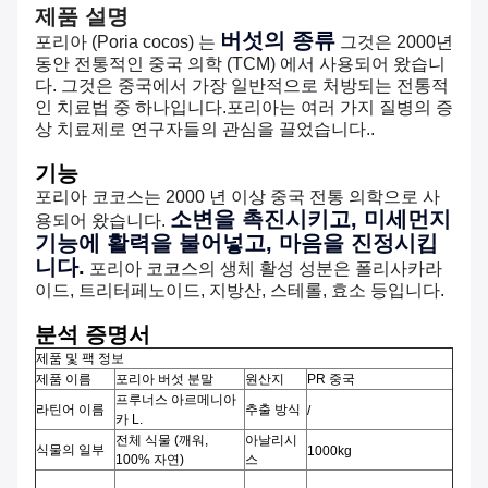
제품 설명
버섯의 종류
포리아 (Poria cocos) 는
그것은 2000년
동안 전통적인 중국 의학 (TCM) 에서 사용되어 왔습니
다. 그것은 중국에서 가장 일반적으로 처방되는 전통적
인 치료법 중 하나입니다.포리아는 여러 가지 질병의 증
상 치료제로 연구자들의 관심을 끌었습니다..
기능
포리아 코코스는 2000 년 이상 중국 전통 의학으로 사
소변을 촉진시키고, 미세먼지
용되어 왔습니다.
기능에 활력을 불어넣고, 마음을 진정시킵
니다.
포리아 코코스의 생체 활성 성분은 폴리사카라
이드, 트리터페노이드, 지방산, 스테롤, 효소 등입니다.
분석 증명서
제품 및 팩 정보
제품 이름
포리아 버섯 분말
원산지
PR 중국
프루너스 아르메니아
라틴어 이름
추출 방식
/
카 L.
전체 식물 (깨워,
아날리시
식물의 일부
1000kg
100% 자연)
스