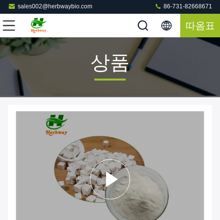
sales002@herbwaybio.com
86-731-82668671
따옴표
상품