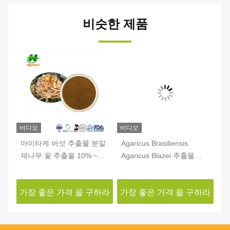
비슷한 제품
비디오
비디오
비
스
마이타케 버섯 추출물 분말
Agaricus Brasiliensis
차
이
재나무 꽃 추출물 10% ~
Agaricus Blazei 추출물
사
50% 폴리사카리드 분말
10% ~ 50% 폴리사카라이
템
드
하라
가장 좋은 가격 을 구하라
가장 좋은 가격 을 구하라
가