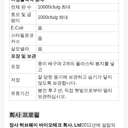
전체 판 수
10000cfu/g 최대
효모 및 곰
1000cfu/g 최대
팡이
E.Coli
음
스타필로코
음
커스
살모넬라
음
포장 및 보관
종이 배구와 2개의 플라스틱 봉지를 넣
포장
고
잘 닫힌 용기에 보관하고 습기가 닿지
저장
않도록 보관합니다.
봉인 후 2 년, 직접 햇빛으로부터 멀리
유효기간
보관하십시오.
회사 프로필
장샤 허브웨이 바이오테크 회사, Ltd
2011년에 설립되