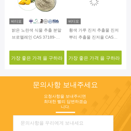
비디오
비디오
비
리
밝은 노란색 식물 추출 분말
황색 가루 진저 추출물 진저
백
브로멜레인 CAS 37189-34-
뿌리 추출물 진저올 CAS
르
7 아나나스 추출 분말
84696-15-1
P.
하라
가장 좋은 가격 을 구하라
가장 좋은 가격 을 구하라
가
문의사항 보내주세요
요청사항을 보내주시면 
최대한 빨리 답변하겠습
니다.