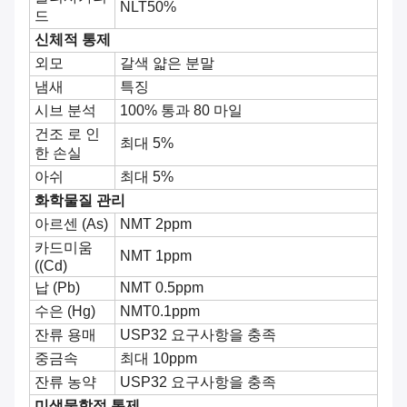
NLT50%
드
신체적 통제
외모
갈색 얇은 분말
냄새
특징
시브 분석
100% 통과 80 마일
건조 로 인
최대 5%
한 손실
아쉬
최대 5%
화학물질 관리
아르센 (As)
NMT 2ppm
카드미움
NMT 1ppm
((Cd)
납 (Pb)
NMT 0.5ppm
수은 (Hg)
NMT0.1ppm
잔류 용매
USP32 요구사항을 충족
중금속
최대 10ppm
잔류 농약
USP32 요구사항을 충족
미생물학적 통제