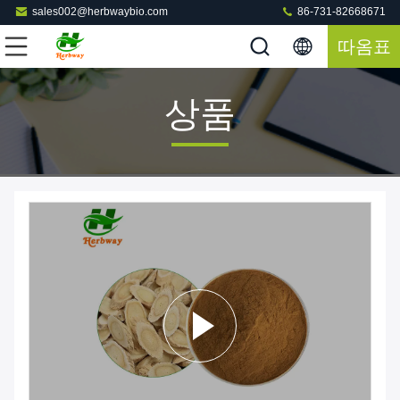
sales002@herbwaybio.com
86-731-82668671
따옴표
상품