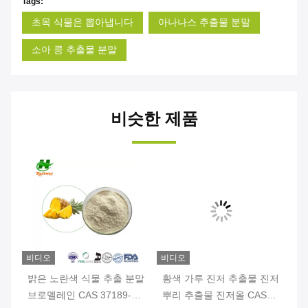
Tags:
초목 식물은 뽑아냅니다
아나나스 추출물 분말
소아 콩 추출물 분말
비슷한 제품
비디오
비디오
비
리
밝은 노란색 식물 추출 분말
황색 가루 진저 추출물 진저
백
브로멜레인 CAS 37189-34-
뿌리 추출물 진저올 CAS
르