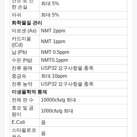
건조 로 인
최대 5%
한 손실
아쉬
최대 5%
화학물질 관리
아르센 (As)
NMT 2ppm
카드미움
NMT 1ppm
((Cd)
납 (Pb)
NMT 0.5ppm
수은 (Hg)
NMT0.1ppm
잔류 용매
USP32 요구사항을 충족
중금속
최대 10ppm
잔류 농약
USP32 요구사항을 충족
미생물학적 통제
전체 판 수
10000cfu/g 최대
효모 및 곰
1000cfu/g 최대
팡이
E.Coli
음
스타필로코
음
커스