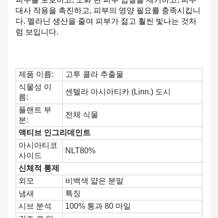
대사 작용을 촉진하고, 피부의 영양 필요를 충족시킵니
다. 멜라닌 생산을 줄여 피부가 젊고 훨씬 빛나는 것처
럼 보입니다.
제품 이름:
고투 콜라 추출물
식물성 이
센텔라 아시아티카 (Linn.) 도시
름:
플랜트 부
전체 식물
분:
액티브 인그리데인트
아시아티코
NLT80%
사이드
신체적 통제
외모
비백색 얇은 분말
냄새
특징
시브 분석
100% 통과 80 마일