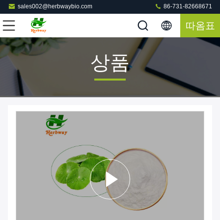
sales002@herbwaybio.com
86-731-82668671
따옴표
상품