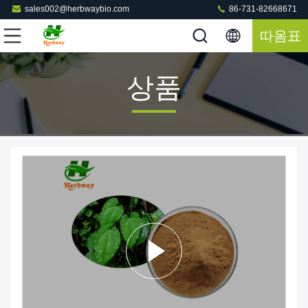
sales002@herbwaybio.com
86-731-82668671
따옴표
상품