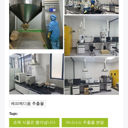
에피메디움 추출물
Tags:
초목 식물은 뽑아냅니다
아나나스 추출물 분말