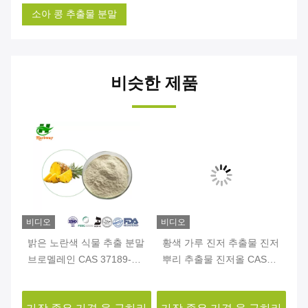
소아 콩 추출물 분말
비슷한 제품
비디오
비디오
비
리
밝은 노란색 식물 추출 분말
황색 가루 진저 추출물 진저
백
브로멜레인 CAS 37189-34-
뿌리 추출물 진저올 CAS
르
7 아나나스 추출 분말
84696-15-1
P.