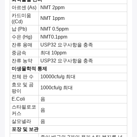
아르센 (As)
NMT 2ppm
카드미움
NMT 1ppm
((Cd)
납 (Pb)
NMT 0.5ppm
수은 (Hg)
NMT0.1ppm
잔류 용매
USP32 요구사항을 충족
중금속
최대 10ppm
잔류 농약
USP32 요구사항을 충족
미생물학적 통제
전체 판 수
10000cfu/g 최대
효모 및 곰
1000cfu/g 최대
팡이
E.Coli
음
스타필로코
음
커스
살모넬라
음
포장 및 보관