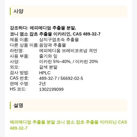
사양
강조하다:
에피메디엄 추출물 분말
,
코니 염소 잡초 추출물 이카리인
,
CAS 489-32-7
제품 이름:
삼지구엽초속 추출물
다른 상품 이름:
음양곽 추출물
라틴명:
에피메디움 브레비코르넘 격언
사용 부품:
줄기와 잎
사양:
이카린 5%~40%, / 이카린 20%
외모:
갈색 분말
검사 방법:
HPLC
CAS 번호:
489-32-7 / 56692-02-5
판매 수명:
2년
HS 코드:
1302199099
설명
에피메디엄 추출물 분말 코니 염소 잡초 추출물 이카리닌 CAS
489-32-7