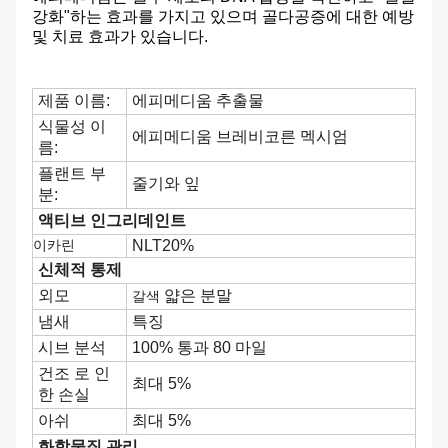
강화"하는 효과를 가지고 있으며 골다공증에 대한 예방
및 치료 효과가 있습니다.
제품 이름:
에피메디움 추출물
식물성 이
에피메디움 브레비코른 멕시엄
름:
플랜트 부
줄기와 잎
분:
액티브 인그리데인트
이카린
NLT20%
신체적 통제
외모
얇은 분말
갈색
냄새
특징
시브 분석
100% 통과 80 마일
건조 로 인
최대 5%
한 손실
아쉬
최대 5%
화학물질 관리