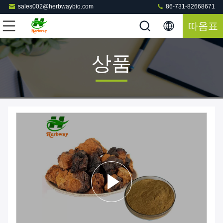
sales002@herbwaybio.com
86-731-82668671
따옴표
상품