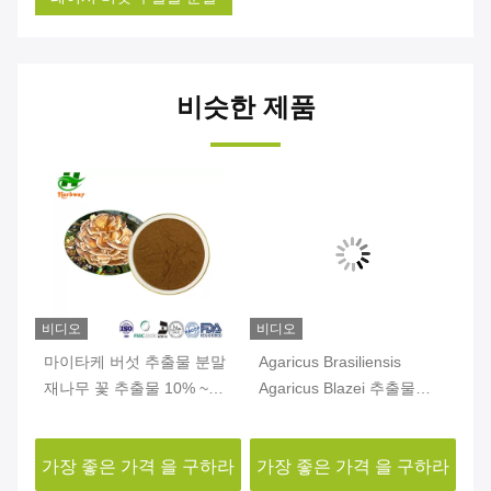
비슷한 제품
비디오
비디오
비
스
마이타케 버섯 추출물 분말
Agaricus Brasiliensis
차
이
재나무 꽃 추출물 10% ~
Agaricus Blazei 추출물
사
50% 폴리사카리드 분말
10% ~ 50% 폴리사카라이
템
드
하라
가장 좋은 가격 을 구하라
가장 좋은 가격 을 구하라
가